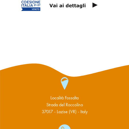
Località Fossalta
Strada del Roccolino
37017 - Lazise (VR) - Italy